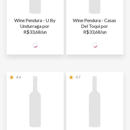
Wine Pendura - U By 
Wine Pendura - Casas 
Undurraga por 
Del Toqui por 
R$33,68/un
R$33,68/un
67
67
SÓCIO
SÓCIO
R$
,36
R$
,36
WINE
WINE
NÃO SÓCIO
R$
67
,36
NÃO SÓCIO
R$
67
,36
4.6
4.7