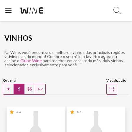
VINHOS
Na Wine, você encontra os melhores vinhos das principais regiões
vitivinícolas do mundo! Compre o seu rótulo favorito agora ou
assine o
Clube Wine
para receber em casa, todo mês, dois vinhos
selecionados exclusivamente para você.
Ordenar
Visualização
★
$
$$
☷
A-Z
4.4
4.5