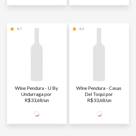
4.7
4.5
Wine Pendura - U By 
Wine Pendura - Casas 
Undurraga por 
Del Toqui por 
R$33,68/un
R$33,68/un
67
67
SÓCIO
SÓCIO
R$
,36
R$
,36
WINE
WINE
NÃO SÓCIO
R$
67
,36
NÃO SÓCIO
R$
67
,36