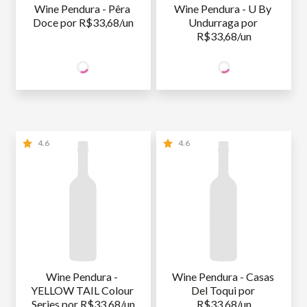
Wine Pendura - Pêra 
Wine Pendura - U By 
Doce por R$33,68/un
Undurraga por 
R$33,68/un
67
67
SÓCIO
SÓCIO
R$
,36
R$
,36
WINE
WINE
NÃO SÓCIO
R$
67
,36
NÃO SÓCIO
R$
67
,36
4.6
4.6
Wine Pendura - 
Wine Pendura - Casas 
YELLOW TAIL Colour 
Del Toqui por 
Series por R$33,68/un
R$33,68/un