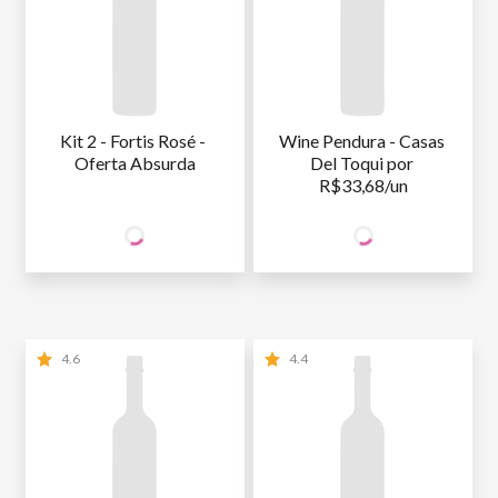
Kit 2 - Fortis Rosé - 
Wine Pendura - Casas 
Oferta Absurda
Del Toqui por 
R$33,68/un
66
67
SÓCIO
SÓCIO
R$
,00
R$
,36
WINE
WINE
NÃO SÓCIO
R$
66
,00
NÃO SÓCIO
R$
67
,36
4.6
4.4