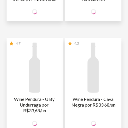
67
67
SÓCIO
SÓCIO
R$
,36
R$
,36
WINE
WINE
NÃO SÓCIO
R$
67
,36
NÃO SÓCIO
R$
67
,36
4.7
4.5
Wine Pendura - U By 
Wine Pendura - Cava 
Undurraga por 
Negra por R$33,68/un
R$33,68/un
67
67
SÓCIO
SÓCIO
R$
,36
R$
,36
WINE
WINE
NÃO SÓCIO
R$
67
,36
NÃO SÓCIO
R$
67
,36