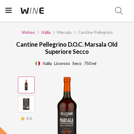
Vinhos
Itália
Marsala
Cantine Pellegrino
Cantine Pellegrino D.O.C. Marsala Old
Superiore Secco
Itália
Licoroso
Seco
750 ml
4.6