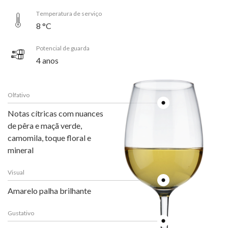
Temperatura de serviço
8 °C
Potencial de guarda
4 anos
Olfativo
Notas cítricas com nuances
de pêra e maçã verde,
camomila, toque floral e
mineral
Visual
Amarelo palha brilhante
Gustativo