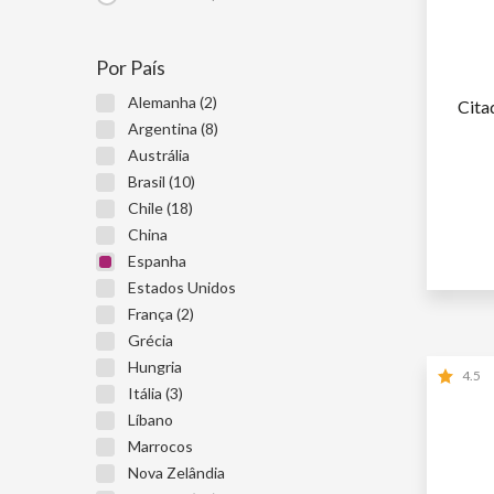
Por País
Alemanha (2)
Cita
Argentina (8)
Austrália
Brasil (10)
Chile (18)
China
1ª GARR
Espanha
2ª GARR
Estados Unidos
França (2)
Grécia
Hungria
4.5
Itália (3)
Líbano
Marrocos
Nova Zelândia