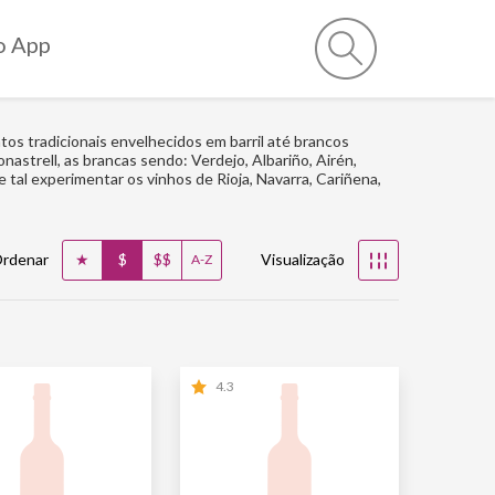
o App
os tradicionais envelhecidos em barril até brancos
nastrell, as brancas sendo: Verdejo, Albariño, Airén,
e tal experimentar os vinhos de Rioja, Navarra, Cariñena,
★
$
$$
rdenar
Visualização
☷
A-Z
4.3