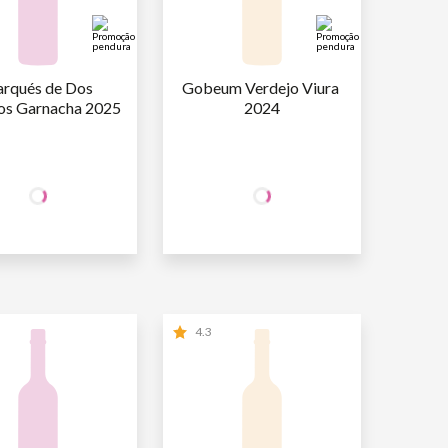
rqués de Dos 
Gobeum Verdejo Viura 
ios Garnacha 2025
2024
+50% OFF
+50% OFF
NA 2ª UNID.
NA 2ª UNID.
29
,90
29
,90
AFA
R$
/un
1ª GARRAFA
R$
/un
14
,95
14
,95
AFA
R$
/un
2ª GARRAFA
R$
/un
4.3