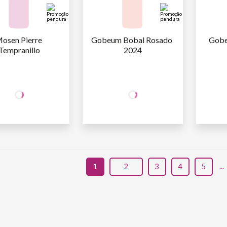
osen Pierre 
Gobeum Bobal Rosado 
Gobe
Tempranillo
2024
+50% OFF
+50% OFF
NA 2ª UNID.
NA 2ª UNID.
29
,90
29
,90
AFA
R$
/un
1ª GARRAFA
R$
/un
1ª GARR
14
,95
14
,95
AFA
R$
/un
2ª GARRAFA
R$
/un
2ª GARR
1
2
3
4
5
...