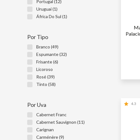
Portugal (12)
Uruguai (1)
África Do Sul (1)
Ma
Palaci
Por Tipo
Branco (49)
Espumante (32)
Frisante (6)
1ª GARR
Licoroso
2ª GARR
Rosé (39)
Tinto (58)
Por Uva
4.3
Cabernet Franc
Cabernet Sauvignon (11)
Carignan
Carménère (9)