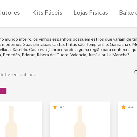
dutores
Kits Fáceis
Lojas Físicas
Baixe 
o mundo inteiro, os vinhos espanhóis possuem estilos que variam de tint
e modernos. Suas principais castas tintas são Tempranillo, Garnacha e Mo
rellada, Xarel-lo. Caso esteja procurando alguma região para conhecer, qu
, Penedès, Priorat, Ribera del Duero, Valencia, Jumilla ou La Mancha?
O
dutos encontrados
4.1
4.4