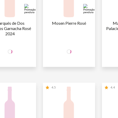
rqués de Dos 
Mosen Pierre Rosé
Ma
os Garnacha Rosé 
Palac
2024
+50% OFF
+50% OFF
NA 2ª UNID.
NA 2ª UNID.
29
,90
29
,90
AFA
R$
/un
1ª GARRAFA
R$
/un
1ª GARR
14
,95
14
,95
AFA
R$
/un
2ª GARRAFA
R$
/un
2ª GARR
4.5
4.4