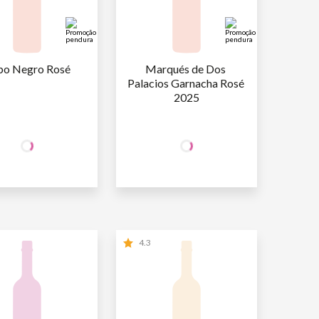
bo Negro Rosé
Marqués de Dos 
Palacios Garnacha Rosé 
2025
+50% OFF
+50% OFF
NA 2ª UNID.
NA 2ª UNID.
29
,90
29
,90
AFA
R$
/un
1ª GARRAFA
R$
/un
14
,95
14
,95
AFA
R$
/un
2ª GARRAFA
R$
/un
4.3