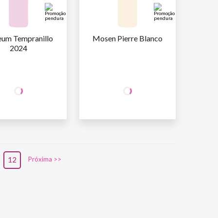
um Tempranillo 
Mosen Pierre Blanco
2024
+50% OFF
+50% OFF
NA 2ª UNID.
NA 2ª UNID.
29
,90
29
,90
AFA
R$
/un
1ª GARRAFA
R$
/un
14
,95
14
,95
AFA
R$
/un
2ª GARRAFA
R$
/un
12
Próxima >>