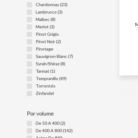
Chardonnay (23)
Lambrusco (3)
Malbec (8)
M
Merlot (3)
Pinot Grigio
Pinot Noir (2)
Pinotage
Sauvignon Blanc (7)
1ª GARR
Syrah/Shiraz (8)
2ª GARR
Tannat (1)
Tempranillo (49)
Torrontés
Zinfandel
Por volume
De 50 A 400 (2)
De 400 A 800 (142)
Acima De 800