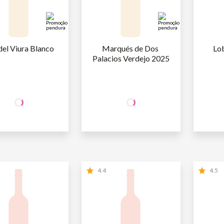
del Viura Blanco
Marqués de Dos 
Lo
Palacios Verdejo 2025
+50% OFF
+50% OFF
NA 2ª UNID.
NA 2ª UNID.
29
,90
29
,90
AFA
R$
/un
1ª GARRAFA
R$
/un
1ª GARR
14
,95
14
,95
AFA
R$
/un
2ª GARRAFA
R$
/un
2ª GARR
4.4
4.5