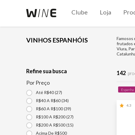
Clube
Loja
Pro
Famosos n
VINHOS ESPANHÓIS
frutados 
Viura, Pa
Catalunha
Refine sua busca
142
pro
Por Preço
Espanha
Até R$40 (27)
R$40 A R$60 (34)
4.3
R$60 A R$100 (39)
R$100 A R$200 (27)
R$200 A R$500 (15)
Acima De R$500