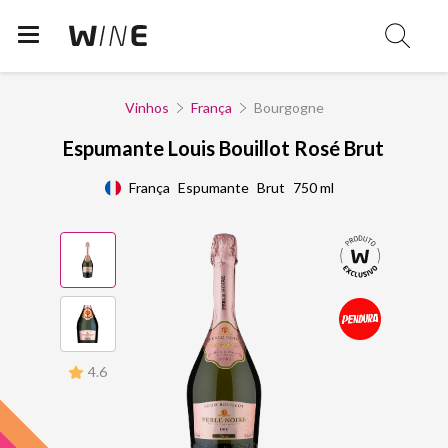
Vinhos
França
Bourgogne
Espumante Louis Bouillot Rosé Brut
França
Espumante
Brut
750 ml
4.6