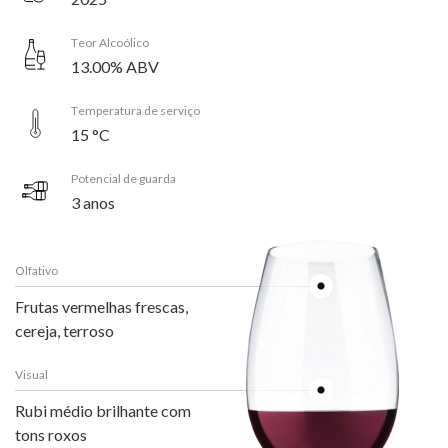
Teor Alcoólico
13.00% ABV
Temperatura de serviço
15 °C
Potencial de guarda
3 anos
Olfativo
Frutas vermelhas frescas,
cereja, terroso
Visual
Rubi médio brilhante com
tons roxos