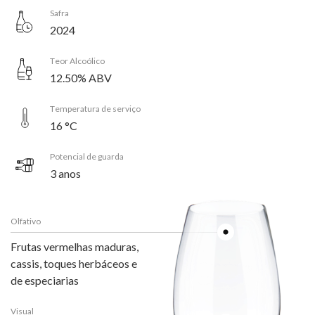
Safra
2024
Teor Alcoólico
12.50% ABV
Temperatura de serviço
16 °C
Potencial de guarda
3 anos
Olfativo
Frutas vermelhas maduras,
cassis, toques herbáceos e
de especiarias
Visual