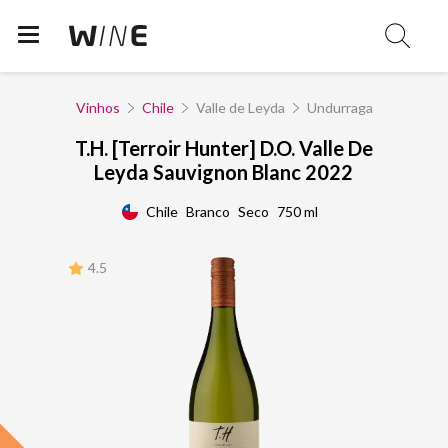
Vinhos
Chile
Valle de Leyda
Undurraga
T.H. [Terroir Hunter] D.O. Valle De
Leyda Sauvignon Blanc 2022
Chile
Branco
Seco
750 ml
4.5