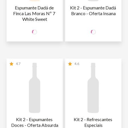
Espumante Dadá de 
Kit 2 - Espumante Dadá 
Finca Las Moras Nº 7 
Branco - Oferta Insana
White Sweet
49
79
SÓCIO
SÓCIO
R$
,90
R$
,80
WINE
WINE
NÃO SÓCIO
R$
49
,90
NÃO SÓCIO
R$
79
,80
4.7
4.6
Kit 2 - Espumantes 
Kit 2 - Refrescantes 
Doces - Oferta Absurda
Especiais