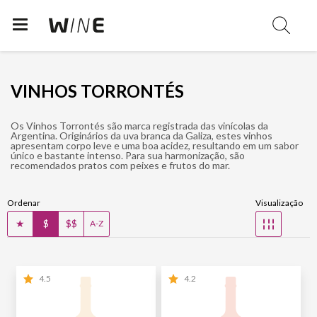
VINHOS TORRONTÉS
Os Vinhos Torrontés são marca registrada das vinícolas da
Argentina. Originários da uva branca da Galiza, estes vinhos
apresentam corpo leve e uma boa acidez, resultando em um sabor
único e bastante intenso. Para sua harmonização, são
recomendados pratos com peixes e frutos do mar.
Ordenar
Visualização
★
$
$$
☷
A-Z
4.5
4.2