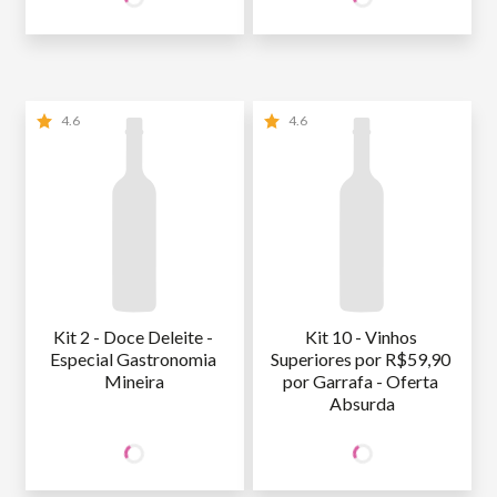
NÃO SÓCIO
R$
99
,00
NÃO SÓCIO
R$
99
,80
4.6
4.6
Kit 2 - Doce Deleite - 
Kit 10 - Vinhos 
Especial Gastronomia 
Superiores por R$59,90 
Mineira
por Garrafa - Oferta 
Absurda
99
599
SÓCIO
SÓCIO
R$
,80
R$
,00
WINE
WINE
NÃO SÓCIO
R$
99
,80
NÃO SÓCIO
R$
599
,00