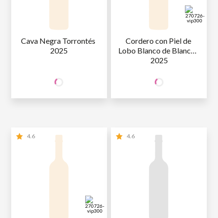
Cava Negra Torrontés 
Cordero con Piel de 
2025
Lobo Blanco de Blancas 
2025
39
49
SÓCIO
SÓCIO
R$
,90
R$
,90
WINE
WINE
NÃO SÓCIO
R$
39
,90
NÃO SÓCIO
R$
49
,90
4.6
4.6