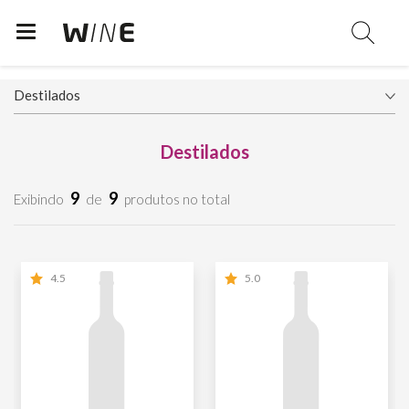
Destilados
9
9
Exibindo
de
produtos no total
4.5
5.0