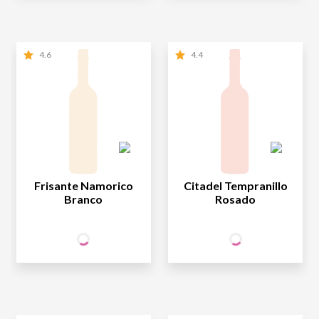
4.6
4.4
Frisante Namorico
Citadel Tempranillo
Branco
Rosado
32
25
SÓCIO
SÓCIO
R$
,90
R$
,90
WINE
WINE
NÃO SÓCIO
R$
32
,90
NÃO SÓCIO
R$
25
,90