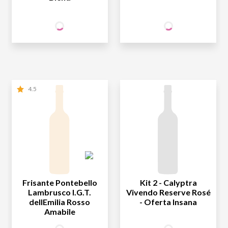
27
27
SÓCIO
SÓCIO
R$
,90
R$
,90
WINE
WINE
NÃO SÓCIO
R$
27
,90
NÃO SÓCIO
R$
27
,90
4.5
Frisante Pontebello
Kit 2 - Calyptra
Lambrusco I.G.T.
Vivendo Reserve Rosé
dellEmilia Rosso
- Oferta Insana
Amabile
34
129
SÓCIO
SÓCIO
R$
,90
R$
,80