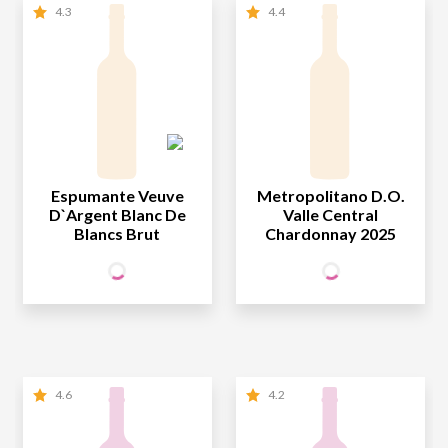
4.3
4.4
Espumante Veuve
Metropolitano D.O.
D`Argent Blanc De
Valle Central
Blancs Brut
Chardonnay 2025
54
29
SÓCIO
SÓCIO
R$
,90
R$
,90
WINE
WINE
NÃO SÓCIO
R$
54
,90
NÃO SÓCIO
R$
29
,90
4.6
4.2