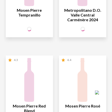
Mosen Pierre
Metropolitano D.O.
Tempranillo
Valle Central
Carménère 2024
27
29
SÓCIO
SÓCIO
R$
,90
R$
,90
WINE
WINE
NÃO SÓCIO
R$
27
,90
NÃO SÓCIO
R$
29
,90
4.3
4.4
Mosen Pierre Red
Mosen Pierre Rosé
Blend