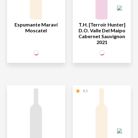
Espumante Maraví
T.H. [Terroir Hunter]
Moscatel
D.O. Valle Del Maipo
Cabernet Sauvignon
2021
44
139
SÓCIO
SÓCIO
R$
,90
R$
,90
WINE
WINE
NÃO SÓCIO
R$
44
,90
NÃO SÓCIO
R$
139
,90
4.5