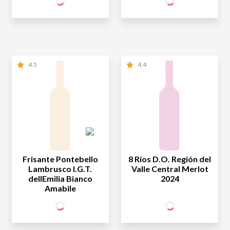
WINE
WINE
NÃO SÓCIO
R$
34
,90
NÃO SÓCIO
R$
129
,80
4.5
4.4
Frisante Pontebello
8 Ríos D.O. Región del
Lambrusco I.G.T.
Valle Central Merlot
dellEmilia Bianco
2024
Amabile
34
27
SÓCIO
SÓCIO
R$
,90
R$
,90
WINE
WINE
NÃO SÓCIO
R$
34
,90
NÃO SÓCIO
R$
27
,90