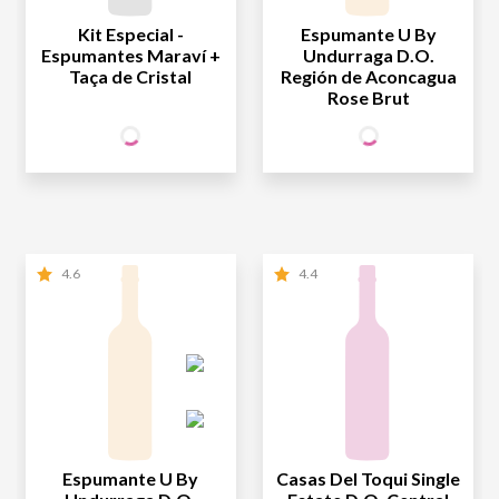
Kit Especial -
Espumante U By
Espumantes Maraví +
Undurraga D.O.
Taça de Cristal
Región de Aconcagua
Rose Brut
173
42
SÓCIO
SÓCIO
R$
,70
R$
,90
WINE
WINE
NÃO SÓCIO
R$
173
,70
NÃO SÓCIO
R$
42
,90
4.6
4.4
Espumante U By
Casas Del Toqui Single