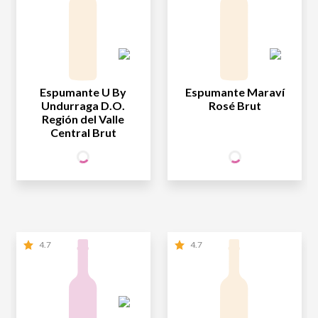
Espumante U By
Espumante Maraví
Undurraga D.O.
Rosé Brut
Región del Valle
Central Brut
42
44
SÓCIO
SÓCIO
R$
,90
R$
,90
WINE
WINE
NÃO SÓCIO
R$
42
,90
NÃO SÓCIO
R$
44
,90
4.7
4.7