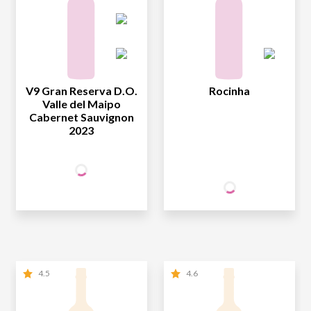
V9 Gran Reserva D.O.
Rocinha
Valle del Maipo
Cabernet Sauvignon
2023
+50% OFF
NA 2ª UNID.
69
,90
1ª GARRAFA
R$
/un
29
SÓCIO
R$
,90
WINE
34
,95
2ª GARRAFA
R$
/un
NÃO SÓCIO
R$
29
,90
4.5
4.6