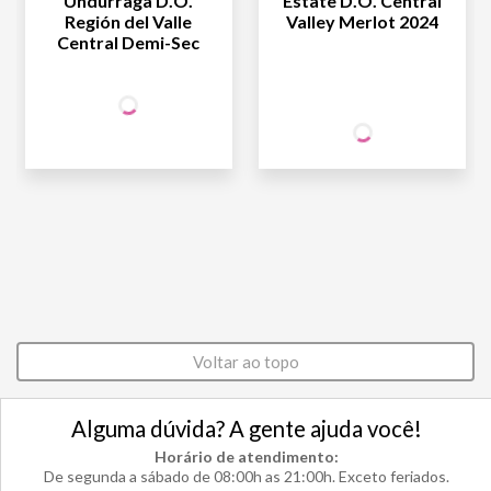
Undurraga D.O.
Estate D.O. Central
Región del Valle
Valley Merlot 2024
Central Demi-Sec
+50% OFF
NA 2ª UNID.
49
,90
1ª GARRAFA
R$
/un
39
SÓCIO
R$
,90
WINE
24
,95
2ª GARRAFA
R$
/un
NÃO SÓCIO
R$
39
,90
Voltar ao topo
Alguma dúvida? A gente ajuda você!
Horário de atendimento:
De segunda a sábado de 08:00h as 21:00h. Exceto feriados.