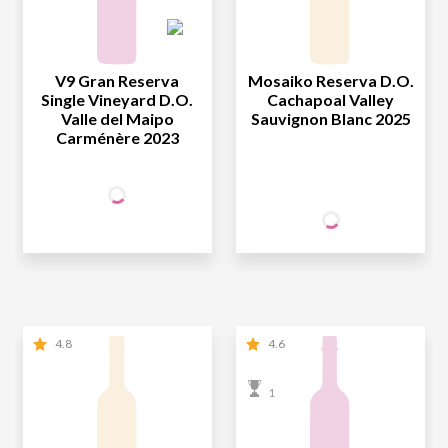
V9 Gran Reserva
Mosaiko Reserva D.O.
Single Vineyard D.O.
Cachapoal Valley
Valle del Maipo
Sauvignon Blanc 2025
Carménère 2023
+50% OFF
NA 2ª UNID.
69
,90
1ª GARRAFA
R$
/un
59
SÓCIO
R$
,90
WINE
34
,95
2ª GARRAFA
R$
/un
NÃO SÓCIO
R$
59
,90
4.8
4.6
1