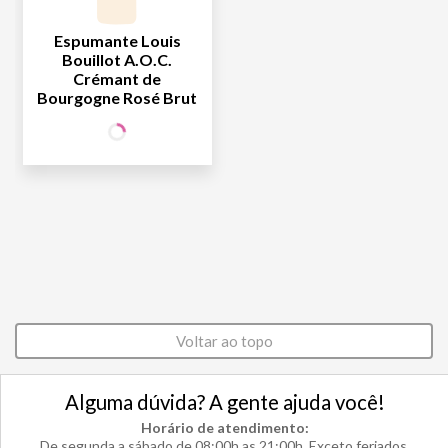
Espumante Louis
Bouillot A.O.C.
Crémant de
Bourgogne Rosé Brut
149
SÓCIO
R$
,90
WINE
NÃO SÓCIO
R$
149
,90
Voltar ao topo
Alguma dúvida? A gente ajuda você!
Horário de atendimento:
De segunda a sábado de 08:00h as 21:00h. Exceto feriados.