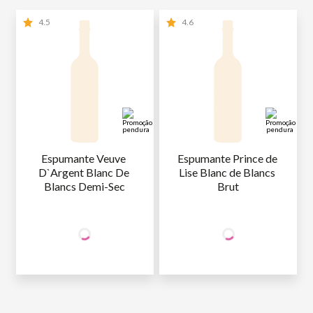
4.5
4.6
Espumante Veuve 
Espumante Prince de 
D`Argent Blanc De 
Lise Blanc de Blancs 
Blancs Demi-Sec
Brut
+50% OFF
+50% OFF
NA 2ª UNID.
NA 2ª UNID.
59
,90
59
,90
1ª GARRAFA
R$
/un
1ª GARRAFA
R$
/un
29
,95
29
,95
2ª GARRAFA
R$
/un
2ª GARRAFA
R$
/un