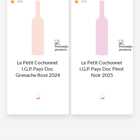
4.8
4.5
Le Petit Cochonnet 
Le Petit Cochonnet 
I.G.P. Pays Doc 
I.G.P. Pays Doc Pinot 
Grenache Rosé 2024
Noir 2025
+50% OFF
+50% OFF
NA 2ª UNID.
NA 2ª UNID.
69
,90
69
,90
1ª GARRAFA
R$
/un
1ª GARRAFA
R$
/un
34
,95
34
,95
2ª GARRAFA
R$
/un
2ª GARRAFA
R$
/un