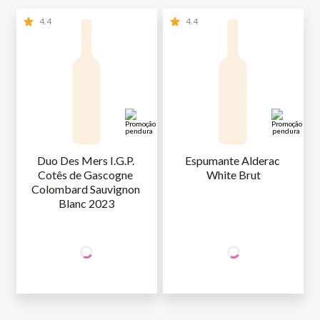
4.4
4.4
Duo Des Mers I.G.P. 
Espumante Alderac 
Cotês de Gascogne 
White Brut
Colombard Sauvignon 
Blanc 2023
+50% OFF
+50% OFF
NA 2ª UNID.
NA 2ª UNID.
49
,90
59
,90
1ª GARRAFA
R$
/un
1ª GARRAFA
R$
/un
24
,95
29
,95
2ª GARRAFA
R$
/un
2ª GARRAFA
R$
/un