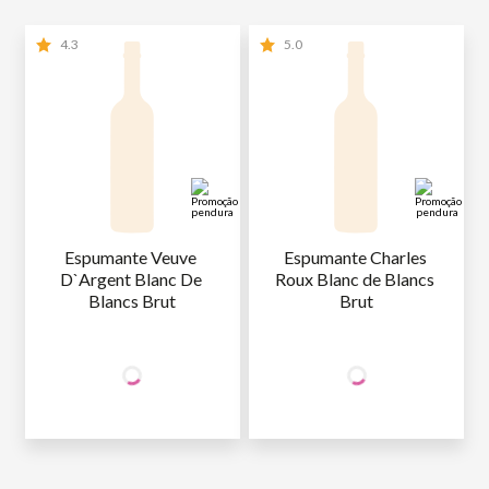
4.3
5.0
Espumante Veuve 
Espumante Charles 
D`Argent Blanc De 
Roux Blanc de Blancs 
Blancs Brut
Brut
+50% OFF
+50% OFF
NA 2ª UNID.
NA 2ª UNID.
59
,90
59
,90
1ª GARRAFA
R$
/un
1ª GARRAFA
R$
/un
29
,95
29
,95
2ª GARRAFA
R$
/un
2ª GARRAFA
R$
/un