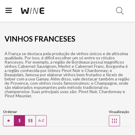
VINHOS FRANCESES
A França se destaca pela produção de vinhos únicos e de altíssima
qualidade. Por isso, é difícil escolher um só entre os rótulos
franceses. Por exemplo, a região de Bordeaux possui magníficos
vinhos Cabernet Sauvignon, Merlot e Cabernet Franc. Borgonha é
a região conhecida por ótimos Pinot Noir e Chardonnay; e
Beaujolais, famosa por elaborar vinhos bem frutados e fáceis de
beber com a uva Gamay. Além disso, vale destacar também a região
de Provence, com vinhos rosés famosíssimos; e Champagne, onde
são elaborados espumantes pelo método tradicional ou
champenoise. Suas principais uvas são: Pinot Noir, Chardonnay e
Pinot Meunier.
Ordenar
Visualização
★
$
$$
☷
A-Z