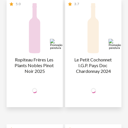
5.0
3.7
Ropiteau Frères Les 
Le Petit Cochonnet 
Plants Nobles Pinot 
I.G.P. Pays Doc 
Noir 2025
Chardonnay 2024
+50% OFF
+50% OFF
NA 2ª UNID.
NA 2ª UNID.
65
,90
69
,90
1ª GARRAFA
R$
/un
1ª GARRAFA
R$
/un
32
,95
34
,95
2ª GARRAFA
R$
/un
2ª GARRAFA
R$
/un