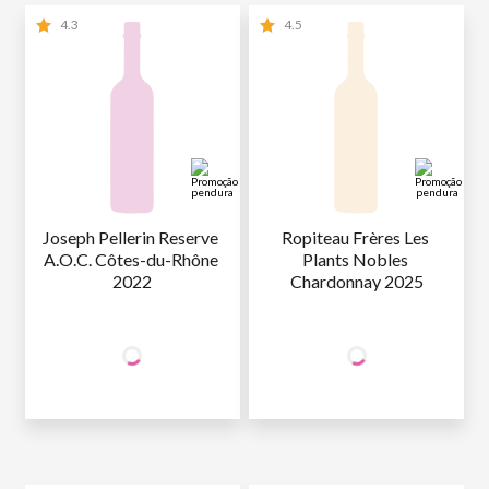
4.3
4.5
Joseph Pellerin Reserve 
Ropiteau Frères Les 
A.O.C. Côtes-du-Rhône 
Plants Nobles 
2022
Chardonnay 2025
+50% OFF
+50% OFF
NA 2ª UNID.
NA 2ª UNID.
64
,90
65
,90
1ª GARRAFA
R$
/un
1ª GARRAFA
R$
/un
32
,45
32
,95
2ª GARRAFA
R$
/un
2ª GARRAFA
R$
/un