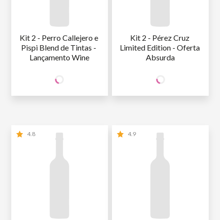
Kit 2 - Perro Callejero e 
Kit 2 - Pérez Cruz 
Pispi Blend de Tintas - 
Limited Edition - Oferta 
Lançamento Wine
Absurda
173
179
SÓCIO
SÓCIO
R$
,80
R$
,80
WINE
WINE
NÃO SÓCIO
R$
173
,80
NÃO SÓCIO
R$
179
,80
4.8
4.9