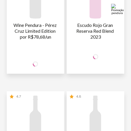
Wine Pendura - Pérez 
Escudo Rojo Gran 
Cruz Limited Edition 
Reserva Red Blend 
por R$78,68/un
2023
+50% OFF
NA 2ª UNID.
159
,90
157
1ª GARRAFA
R$
/un
SÓCIO
R$
,36
WINE
79
,95
2ª GARRAFA
R$
/un
NÃO SÓCIO
R$
157
,36
4.7
4.8