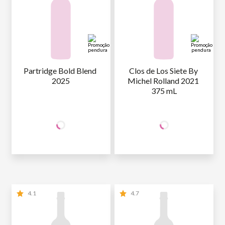
Partridge Bold Blend 
Clos de Los Siete By 
2025
Michel Rolland 2021 
375 mL
+50% OFF
+50% OFF
NA 2ª UNID.
NA 2ª UNID.
49
,90
69
,90
1ª GARRAFA
R$
/un
1ª GARRAFA
R$
/un
24
,95
34
,95
2ª GARRAFA
R$
/un
2ª GARRAFA
R$
/un
4.1
4.7