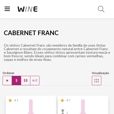
CABERNET FRANC
Os vinhos Cabernet Franc são membros da família de uvas tintas
Cabernet e resultam do cruzamento natural entre Cabernet Franc
e Sauvignon Blanc. Esses vinhos tintos apresentam textura macia e
bom frescor, sendo ideais para combinar com carnes vermelhas,
sopas e molhos de ervas finas.
Ordenar
Visualização
★
$
$$
☷
A-Z
4.1
4.7
1