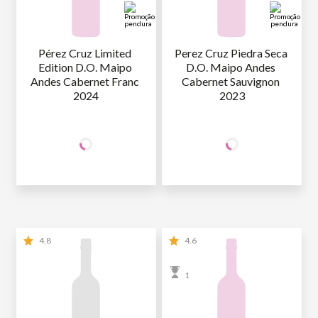
Pérez Cruz Limited 
Perez Cruz Piedra Seca 
Edition D.O. Maipo 
D.O. Maipo Andes 
Andes Cabernet Franc 
Cabernet Sauvignon 
2024
2023
+50% OFF
+50% OFF
NA 2ª UNID.
NA 2ª UNID.
104
,90
149
,90
1ª GARRAFA
R$
/un
1ª GARRAFA
R$
/un
52
,45
74
,95
2ª GARRAFA
R$
/un
2ª GARRAFA
R$
/un
4.8
4.6
1