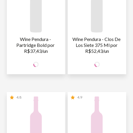
Wine Pendura - 
Wine Pendura - Clos De 
Partridge Bold por 
Los Siete 375 Ml por 
R$37,43/un
R$52,43/un
74
104
SÓCIO
SÓCIO
R$
,86
R$
,86
WINE
WINE
NÃO SÓCIO
R$
74
,86
NÃO SÓCIO
R$
104
,86
4.8
4.9