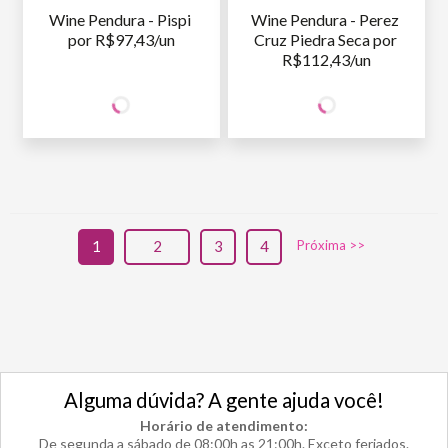
Wine Pendura - Pispi 
Wine Pendura - Perez 
por R$97,43/un
Cruz Piedra Seca por 
R$112,43/un
194
224
SÓCIO
SÓCIO
R$
,86
R$
,86
WINE
WINE
NÃO SÓCIO
R$
194
,86
NÃO SÓCIO
R$
224
,86
1
2
3
4
Próxima >>
Alguma dúvida? A gente ajuda você!
Horário de atendimento:
De segunda a sábado de 08:00h as 21:00h. Exceto feriados.