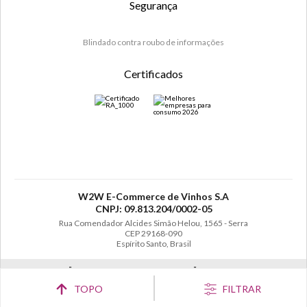
Segurança
Blindado contra roubo de informações
Certificados
W2W E-Commerce de Vinhos S.A
CNPJ: 09.813.204/0002-05
Rua Comendador Alcides Simão Helou, 1565 - Serra
CEP 29168-090
Espírito Santo, Brasil
SE BEBER, NÃO DIRIJA. APRECIE COM MODERAÇÃO. A VENDA DE BEBIDAS
ALCOÓLICAS É PROIBIDA PARA MENORES DE 18 ANOS.
TOPO
FILTRAR