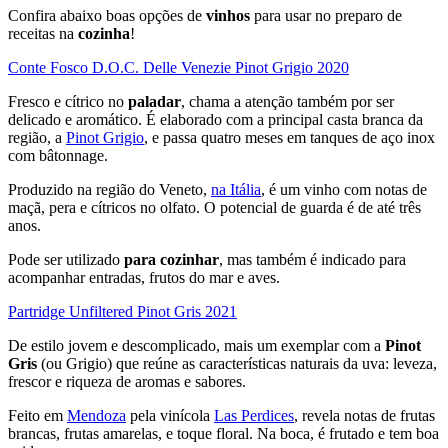
Confira abaixo boas opções de
vinhos
para usar no preparo de
receitas na
cozinha
!
Conte Fosco D.O.C. Delle Venezie Pinot Grigio 2020
Fresco e cítrico no
paladar
, chama a atenção também por ser
delicado e aromático. É elaborado com a principal casta branca da
região, a
Pinot Grigio
, e passa quatro meses em tanques de aço inox
com bâtonnage.
Produzido na região do Veneto,
na Itália
, é um vinho com notas de
maçã, pera e cítricos no olfato. O potencial de guarda é de até três
anos.
Pode ser utilizado
para cozinhar
, mas também é indicado para
acompanhar entradas, frutos do mar e aves.
Partridge Unfiltered Pinot Gris 2021
De estilo jovem e descomplicado, mais um exemplar com a
Pinot
Gris
(ou Grigio) que reúne as características naturais da uva: leveza,
frescor e riqueza de aromas e sabores.
Feito em
Mendoza
pela vinícola
Las Perdices
, revela notas de frutas
brancas, frutas amarelas, e toque floral. Na boca, é frutado e tem boa