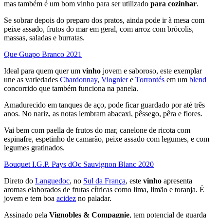
mas também é um bom vinho para ser utilizado
para cozinhar
.
Se sobrar depois do preparo dos pratos, ainda pode ir à mesa com
peixe assado, frutos do mar em geral, com arroz com brócolis,
massas, saladas e burratas.
Que Guapo Branco 2021
Ideal para quem quer um
vinho
jovem e saboroso, este exemplar
une as variedades
Chardonnay
,
Viognier
e
Torrontés
em um
blend
concorrido que também funciona na panela.
Amadurecido em tanques de aço, pode ficar guardado por até três
anos. No nariz, as notas lembram abacaxi, pêssego, pêra e flores.
Vai bem com paella de frutos do mar, canelone de ricota com
espinafre, espetinho de camarão, peixe assado com legumes, e com
legumes gratinados.
Bouquet I.G.P. Pays dOc Sauvignon Blanc 2020
Direto do
Languedoc
, no
Sul da França
, este
vinho
apresenta
aromas elaborados de frutas cítricas como lima, limão e toranja. É
jovem e tem boa
acidez
no paladar.
Assinado pela
Vignobles & Compagnie
, tem potencial de guarda