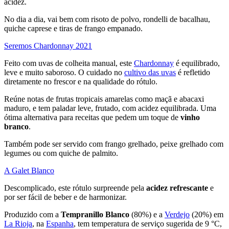
acidez.
No dia a dia, vai bem com risoto de polvo, rondelli de bacalhau,
quiche caprese e tiras de frango empanado.
Seremos Chardonnay 2021
Feito com uvas de colheita manual, este
Chardonnay
é equilibrado,
leve e muito saboroso. O cuidado no
cultivo das uvas
é refletido
diretamente no frescor e na qualidade do rótulo.
Reúne notas de frutas tropicais amarelas como maçã e abacaxi
maduro, e tem paladar leve, frutado, com acidez equilibrada. Uma
ótima alternativa para receitas que pedem um toque de
vinho
branco
.
Também pode ser servido com frango grelhado, peixe grelhado com
legumes ou com quiche de palmito.
A Galet Blanco
Descomplicado, este rótulo surpreende pela
acidez refrescante
e
por ser fácil de beber e de harmonizar.
Produzido com a
Tempranillo Blanco
(80%) e a
Verdejo
(20%) em
La Rioja
, na
Espanha
, tem temperatura de serviço sugerida de 9 °C,