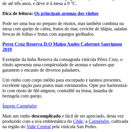
de até três anos, e deve ir à mesa a 9 °C.
Dica de leitura:
Os principais aromas dos vinhos
Pode ser uma boa no preparo de risotos, mas também combina na
mesa com queijo de cabra, frutos do mar, ceviche de tilápia, saladas
frescas de folhas e frutas com aspargos grelhados.
Perez Cruz Reserva D.O Maipo Andes Cabernet Sauvignon
2019
Exemplar da linha Reserva da consagrada vinícola Pérez Cruz, o
rótulo apresenta uma complexidade de aromas e sabores que
garantem o encanto de diversos paladares.
Um vinho com corpo médio para encorpado e taninos presentes,
excelente opção para pratos mais estruturados. Opte por harmonizá-
lo com risoto de filé-mignon, contrafilé na brasa, lasanha de
beringela com queijo.
Ímpetu Carménère
Mais um vinho
descomplicado
e fácil de ser apreciado, desta vez
produzido com a uva emblemática do
Chile
, a
Carménère
, cultivada
na região do
Valle Central
pela vinícola San Pedro.