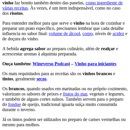
vinho
faz bonito também dentro das panelas,
como ingrediente de
várias receitas
. Às vezes, é um item indispensável, como no caso
dos
risotos
.
Para entender melhor para que serve o
vinho
na hora de cozinhar e
preparar um prato específico, precisamos lembrar que cada detalhe
influencia no sabor final:
volume de álcool
,
corpo,
níveis de
acidez
e
de doçura do vinho.
A bebida
agrega sabor
ao preparo culinário, além de
realçar
e
acrescentar aromas à alquimia preparada.
Ouça também:
Wineverso Podcast
–
Vinho para iniciantes
Os mais requisitados para as receitas são os
vinhos brancos
e
tintos
, geralmente
secos
.
Os
brancos
, quando usados em marinadas ou no próprio cozimento,
valorizam os sabores de peixes e
frutos do mar
, vegetais e legumes,
e também de alguns cortes suínos. Também servem para o preparo
do
fondue
de queijo, tradicional iguaria suíça muito consumida
durante o inverno.
Já os tintos podem ser utilizados no preparo de carnes vermelhas ou
mesmo para molhos.