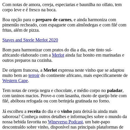
Com notas de amora, cereja, especiarias e baunilha no olfato, tem
corpo leve e é fresco na boca.
Boa opção para o
preparo de carnes
, e ainda harmoniza com
pimentão recheado, com espaguete com almôndegas e com filé com
fritas, além de pizza.
Staves and Steele Merlot 2020
Bom para harmonizar com pratos do dia a dia, este tinto sul-
africando elaborado com a
Merlot
ainda faz bonito em marinadas e
outros preparos na cozinha.
De origem francesa, a
Merlot
expressa neste vinho que se adaptou
muito bem ao
terroir
do continente africano, mais especificamente de
Western Cape
.
Tem notas de cereja negra e chocolate, e médio corpo no
paladar
,
com taninos macios. Prove-o com lasanha, risoto de queijo brie com
filé, abóbora refogada ou com berinjela gratinada no forno.
Já escolheu a
receita
do dia e o
vinho
para deixá-la ainda mais
saborosa? Conheça outros detalhes e informações sobre o mundo da
nossa bebida favorita no
Wineverso Podcast
, um bate-papo
descontraído sobre vinho, disponível nas principais plataformas de